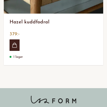
Hazel kuddfodral
379:-
I lager