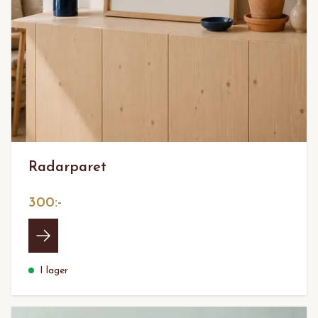
Radarparet
300:-
I lager