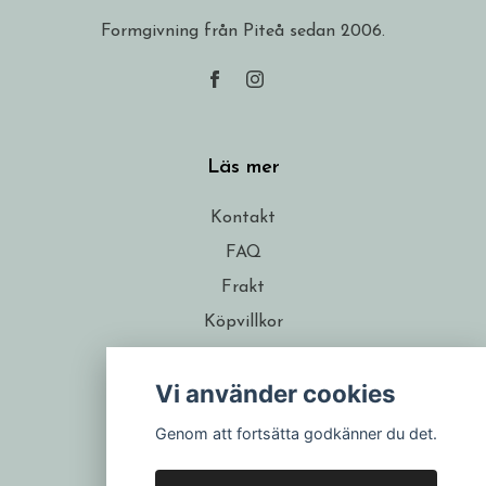
Formgivning från Piteå sedan 2006.
Läs mer
Kontakt
FAQ
Frakt
Köpvillkor
Om formgivaren
Vi använder cookies
Återförsäljare
Presentkort
Genom att fortsätta godkänner du det.