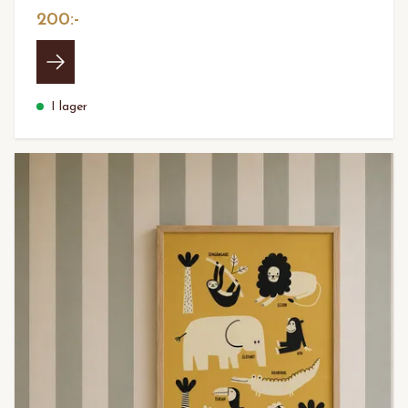
200:-
I lager