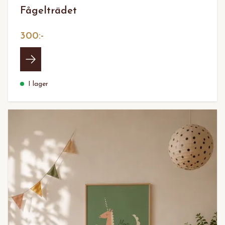
Fågelträdet
300:-
I lager