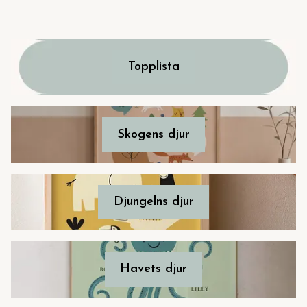
Topplista
Skogens djur
Djungelns djur
Havets djur