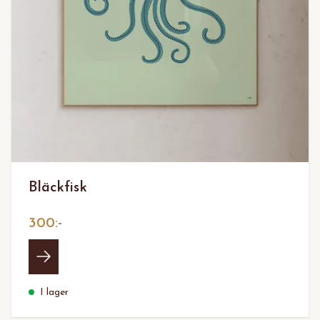
Bläckfisk
300:-
I lager