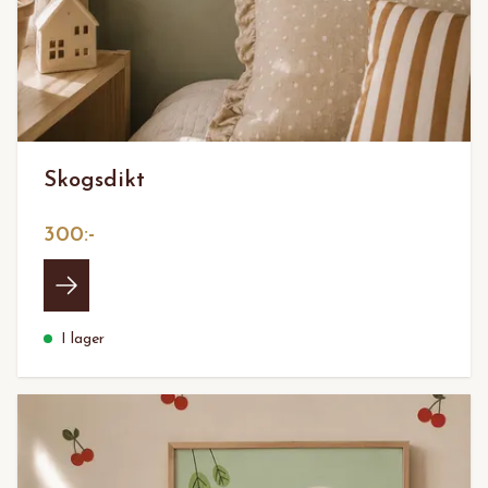
Skogsdikt
300:-
I lager