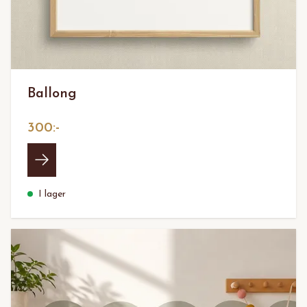
Ballong
300:-
I lager