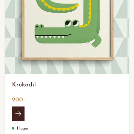
Krokodil
200:-
I lager