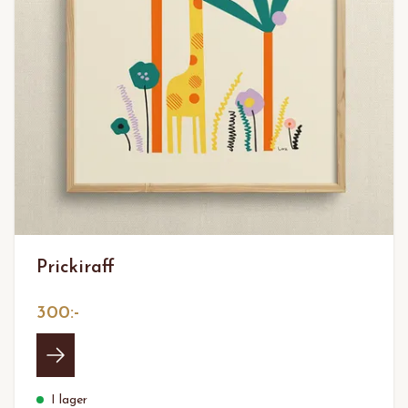
Prickiraff
300:-
I lager