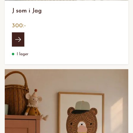
J som i Jag
300:-
I lager