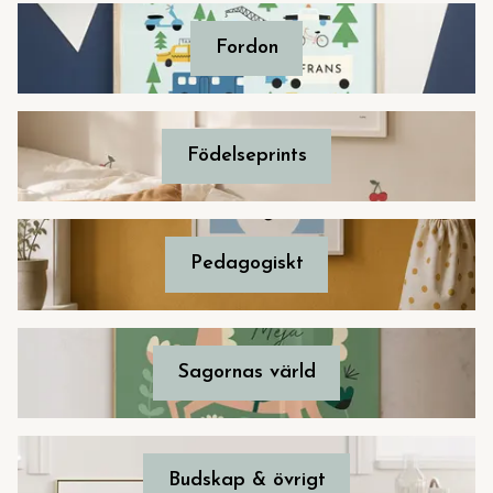
Fordon
Födelseprints
Pedagogiskt
Sagornas värld
Budskap & övrigt