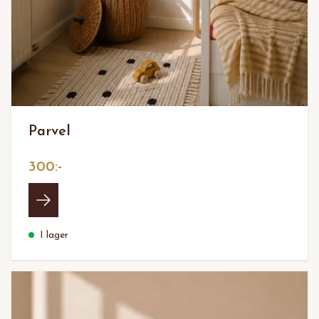
Parvel
300:-
I lager