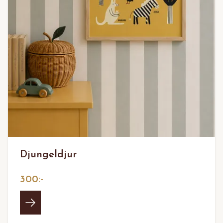
Djungeldjur
300:-