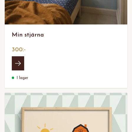
Min stjärna
300:-
I lager