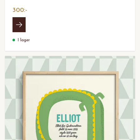
300:-
I lager