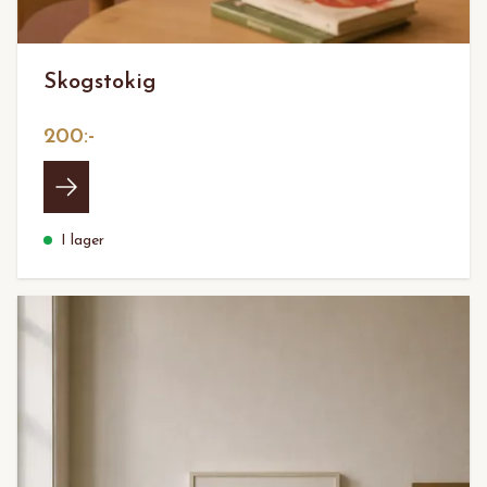
Skogstokig
200:-
I lager