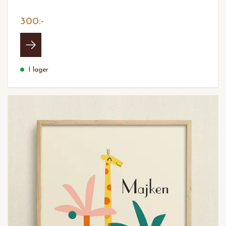
300:-
I lager