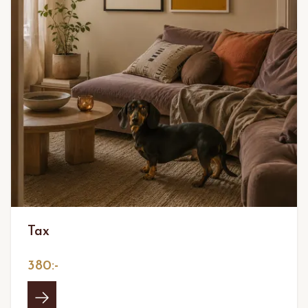
Tax
380:-