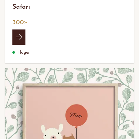
Safari
300:-
I lager