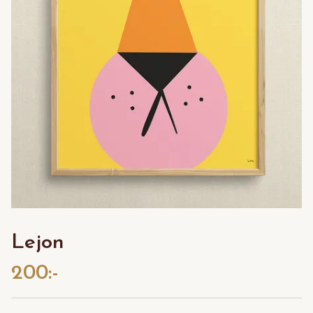
Lejon
200:-