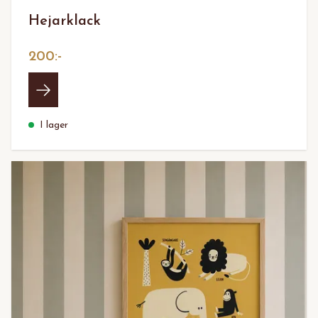
Hejarklack
200:-
I lager