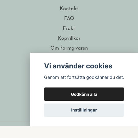
Kontakt
FAQ
Frakt
Köpvillkor
Om formgivaren
Återförsäljare
Vi använder cookies
Presentkort
Genom att fortsätta godkänner du det.
Godkänn alla
Inställningar
© 2026 Isa Form
–
Powered by Quickbutik