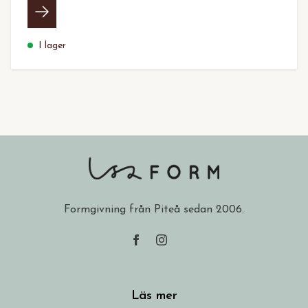
I lager
Formgivning från Piteå sedan 2006.
Läs mer