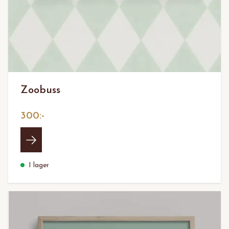
Zoobuss
300:-
I lager