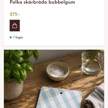
Polka skärbräda bubbelgum
275:-
I lager