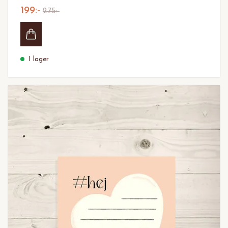
199:-
275:-
I lager