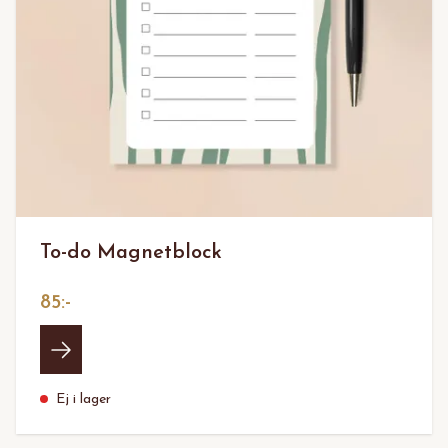
To-do Magnetblock
85:-
Ej i lager