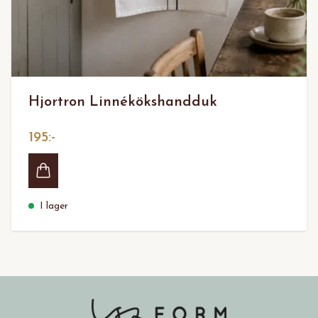
Hjortron Linnékökshandduk
195:-
I lager