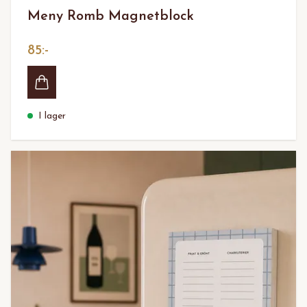
Meny Romb Magnetblock
85:-
I lager