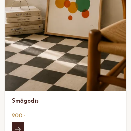
Smågodis
200:-