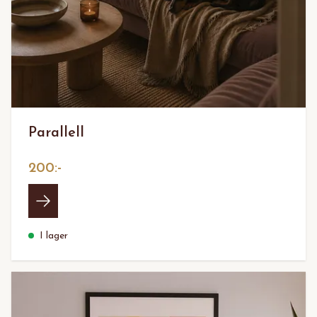
Parallell
200:-
I lager