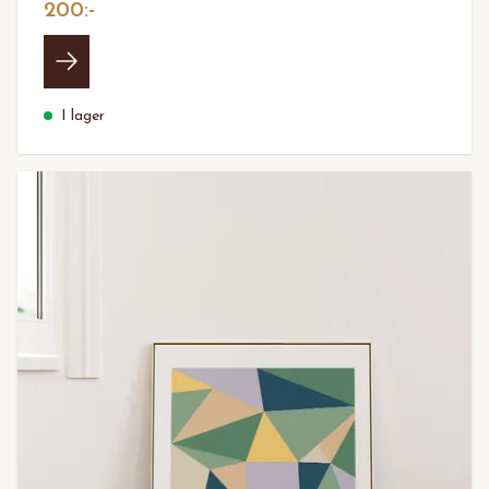
200:-
I lager