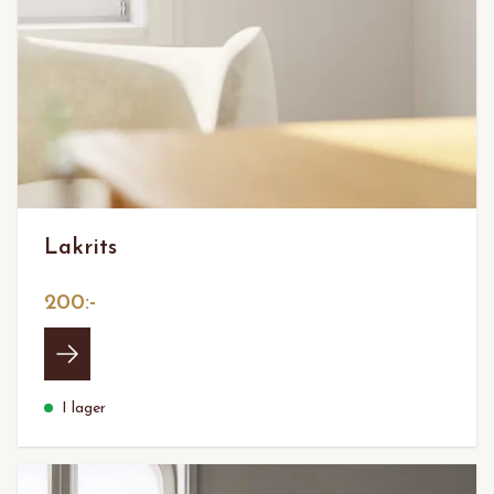
Lakrits
200:-
I lager