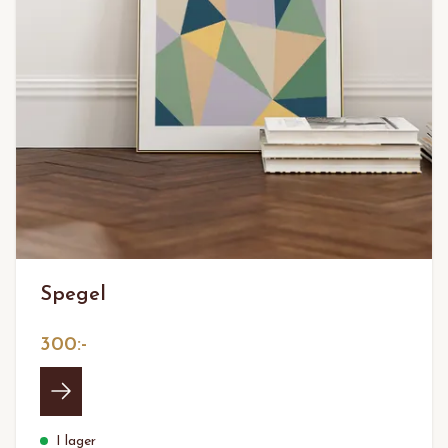
Spegel
300:-
I lager