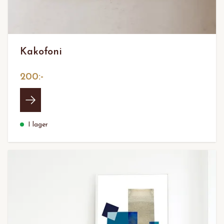
Kakofoni
200:-
I lager