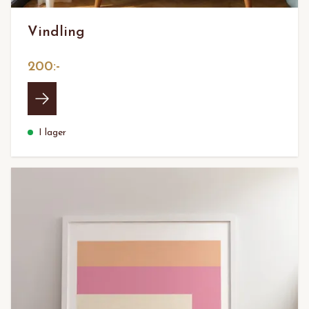
Vindling
200:-
I lager