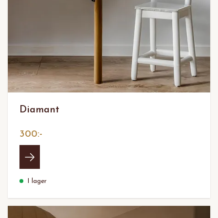
Diamant
300:-
I lager