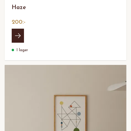
Haze
200:-
I lager