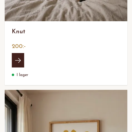
Knut
200:-
I lager