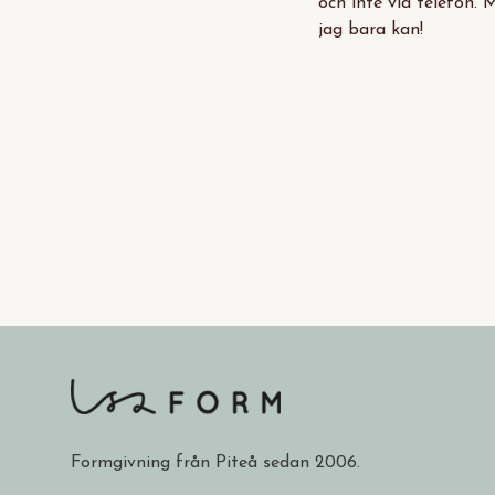
och inte via telefon. 
jag bara kan!
Formgivning från Piteå sedan 2006.