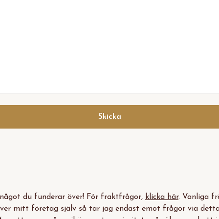
Skicka
något du funderar över! För fraktfrågor,
klicka här
. Vanliga f
iver mitt företag själv så tar jag endast emot frågor via dett