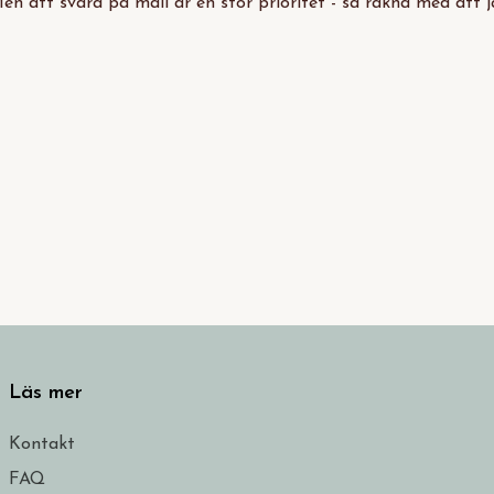
Men att svara på mail är en stor prioritet - så räkna med att 
Läs mer
Kontakt
FAQ