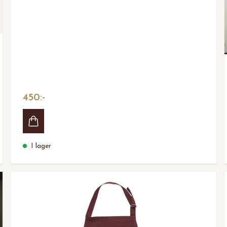
450:-
I lager