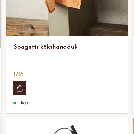
Spagetti kökshandduk
179:-
I lager