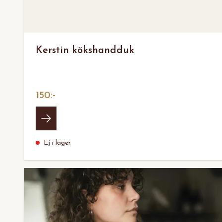
Kerstin kökshandduk
150:-
Ej i lager