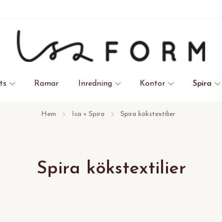
ts
Ramar
Inredning
Kontor
Spira
Hem
Isa + Spira
Spira kökstextilier
Spira kökstextilier