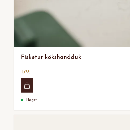
Fisketur kökshandduk
179:-
I lager