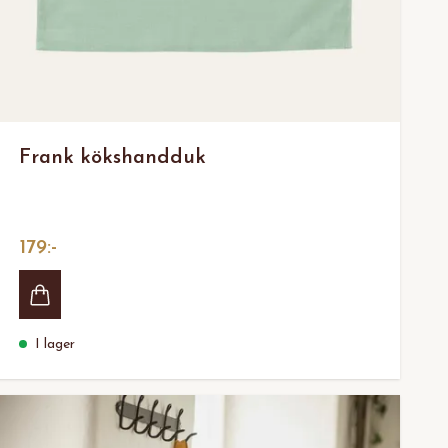
Frank kökshandduk
179:-
I lager