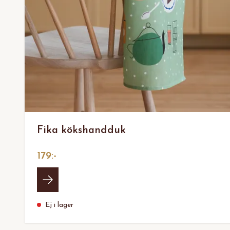
Fika kökshandduk
179:-
Ej i lager