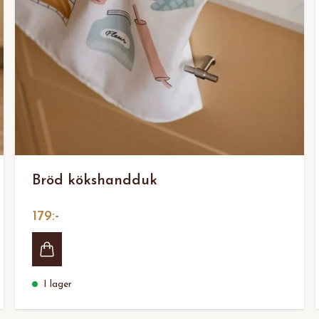
Bröd kökshandduk
179:-
I lager