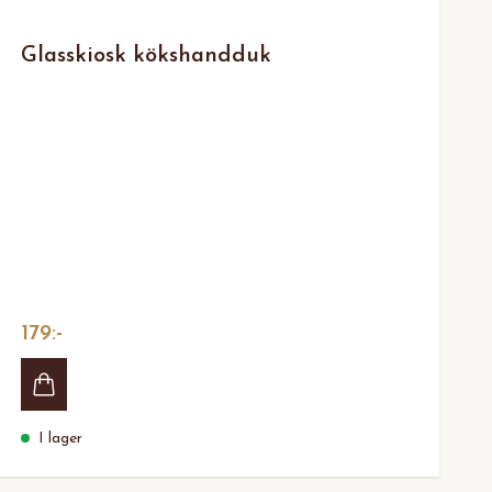
Glasskiosk kökshandduk
179:-
I lager