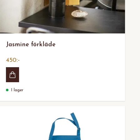
Jasmine förkläde
450:-
I lager