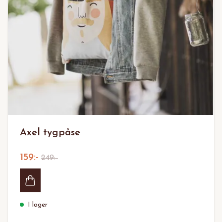
Axel tygpåse
159:-
249:-
I lager