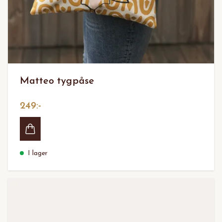
Matteo tygpåse
249:-
I lager