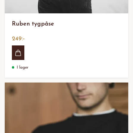
Ruben tygpåse
249:-
I lager