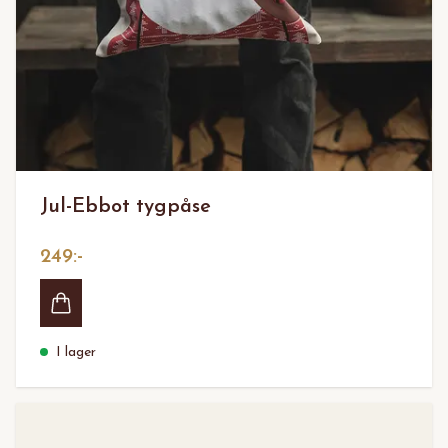
Jul-Ebbot tygpåse
249:-
I lager