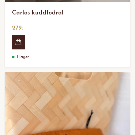
Carlos kuddfodral
279:-
I lager