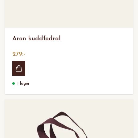
Aron kuddfodral
279:-
I lager