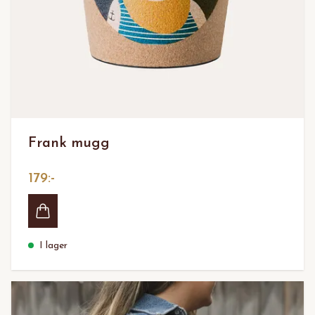
Frank mugg
179:-
I lager