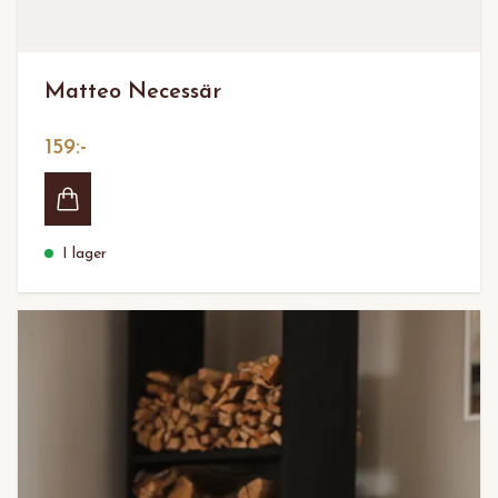
Matteo Necessär
159:-
I lager