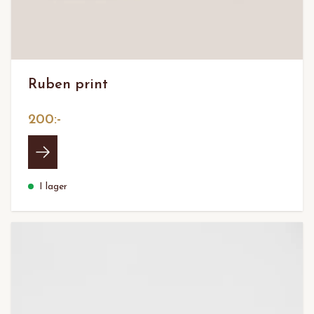
Ruben print
200:-
I lager