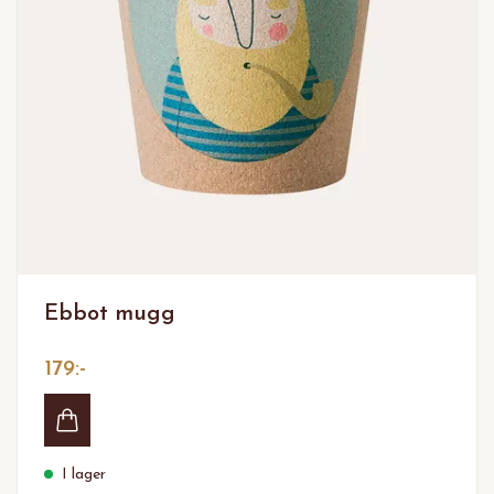
Ebbot mugg
179:-
I lager