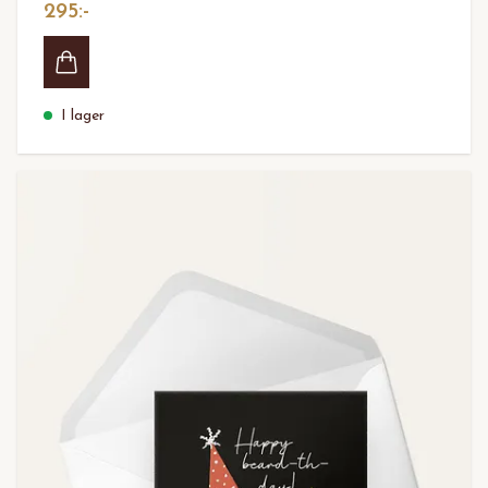
295:-
I lager