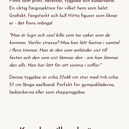
Finns som print, necessär, tygpåse och kuddfodral.
En riktig färginjektion för vilket hem som helst.
Grafiskt, färgstarkt och kul! Hitta figurer som liknar
er - det finns många!
"Max är lugn och cool kille som tar saker som de
kommer. Varför stressa?
Max kan lätt fastna i samtal
i flera timmar. Han är den som anländer sist till
festen och den som sist lämnar den - om han lämnar
den alls. Han har lätt för att somna i soffor."
Denna tygpåse är cirka 37x48 cm stor med två cirka
57 cm långa axelband. Perfekt för gympakläderna,
läxböckerna eller som shoppingpåse.