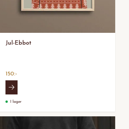
Jul-Ebbot
150:-
I lager