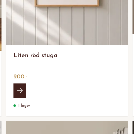
Liten röd stuga
200:-
I lager