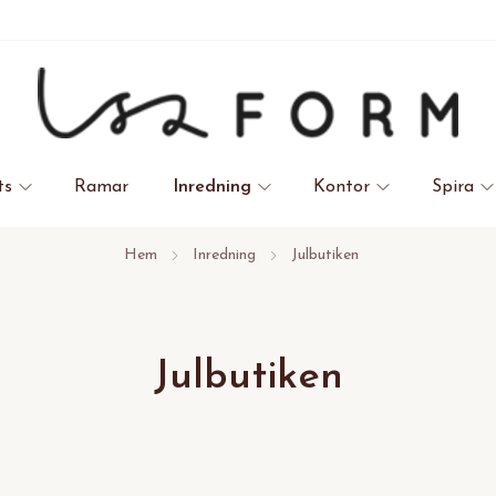
ts
Ramar
Inredning
Kontor
Spira
Hem
Inredning
Julbutiken
Julbutiken