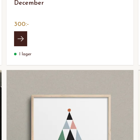
December
300:-
I lager