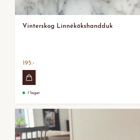
Vinterskog Linnékökshandduk
195:-
I lager