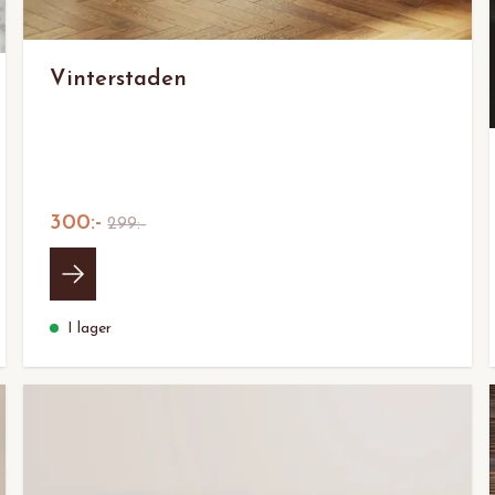
Vinterstaden
300:-
299:-
I lager