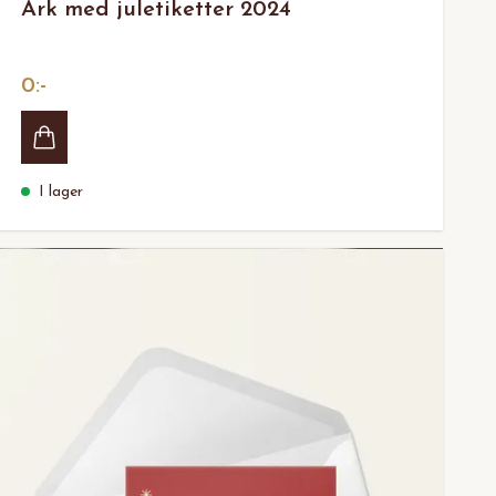
Ark med juletiketter 2024
0:-
I lager