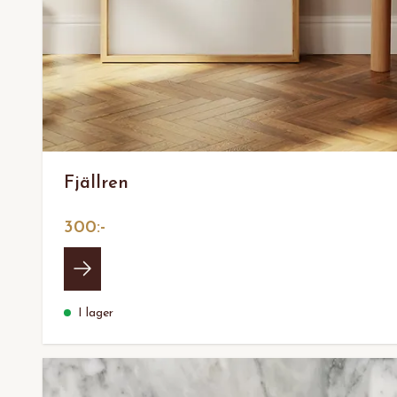
Fjällren
300:-
I lager