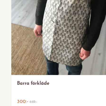
Barra förkläde
300:-
449:-