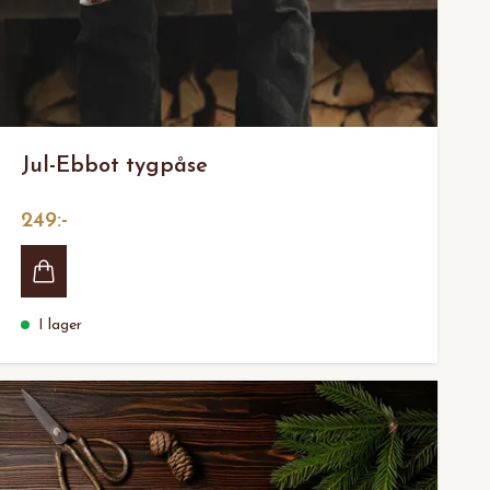
Jul-Ebbot tygpåse
249:-
I lager