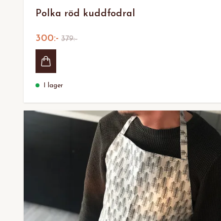
Polka röd kuddfodral
300:-
379:-
I lager