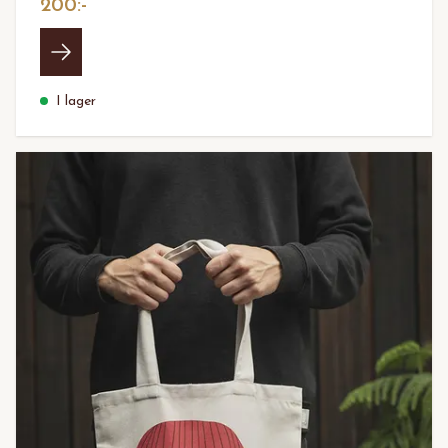
200:-
I lager