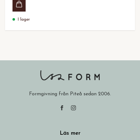
I lager
Formgivning från Piteå sedan 2006.
Läs mer