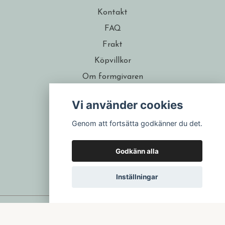
Kontakt
FAQ
Frakt
Köpvillkor
Om formgivaren
Återförsäljare
Vi använder cookies
Presentkort
Genom att fortsätta godkänner du det.
Godkänn alla
Inställningar
© 2026 Isa Form
–
Powered by Quickbutik