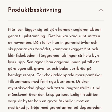
Produktbeskrivning
När isen lägger sig på sjön hamnar seglaren Ebbot
genast i julstämning . Det brukar vara runt mitten
av november. Då ställer han in gummistövlar och
skepparjacka i förrådet, kammar skägget fint och
klär fiskeboden i färggranna julslingor så hela byn
lyser upp. Sen ägnar han dagarna innan jul till att
göra egen sill, grava lax och baka vörtbröd på
hemligt recept. Gör chokladdoppade marsipanfiskar
tillsammans med fnittriga barnbarn. Dricker
myntakryddad glögg och tittar längtansfullt ut på
månskenet över den krispiga isen. Enligt tradition
varje år byter han en gryta fiskbullar mot en
nystickad jultröja med granntanten på dopparedan.