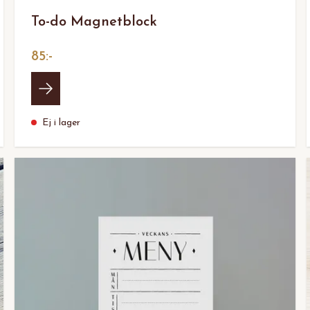
To-do Magnetblock
85:-
Ej i lager