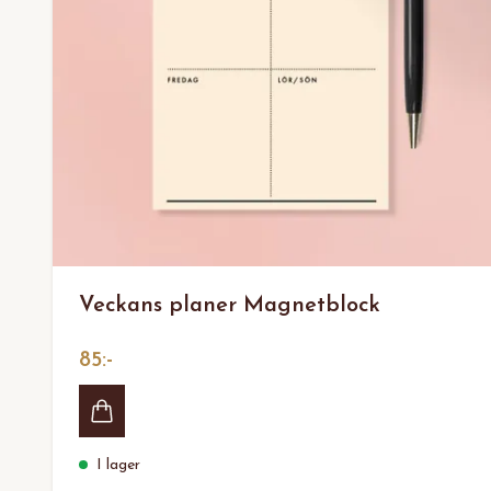
Veckans planer Magnetblock
85:-
I lager