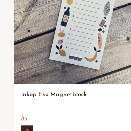
Inköp Eko Magnetblock
85:-