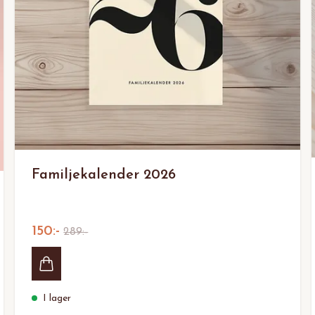
Familjekalender 2026
150:-
289:-
I lager