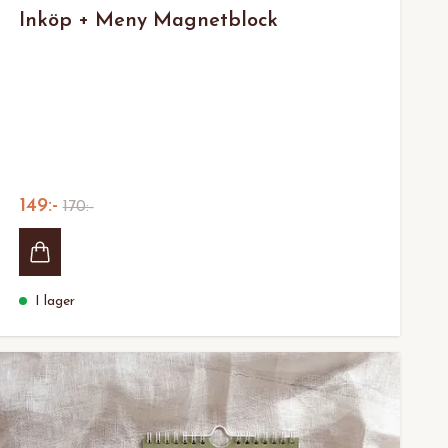
Inköp + Meny Magnetblock
149:-
170:-
I lager