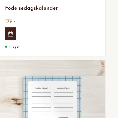
Födelsedagskalender
179:-
I lager