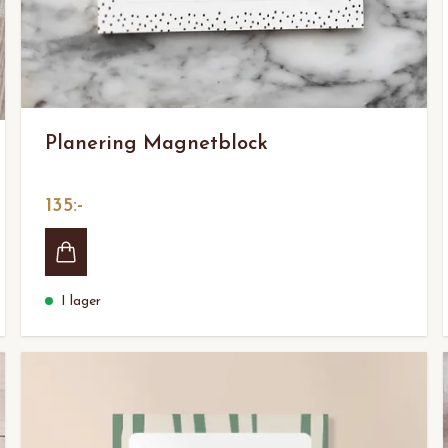
Planering Magnetblock
135:-
I lager