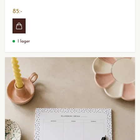
85:-
I lager