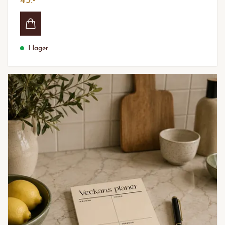
45:-
I lager