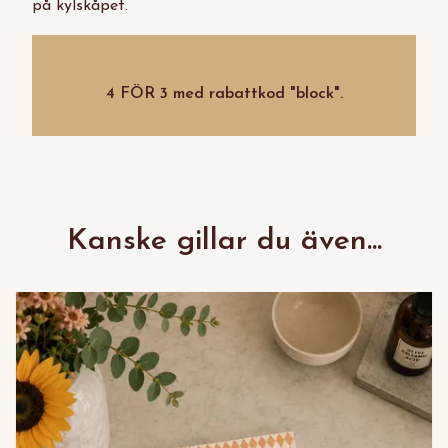
på kylskåpet.
4 FÖR 3
med rabattkod "block".
Kanske gillar du även...