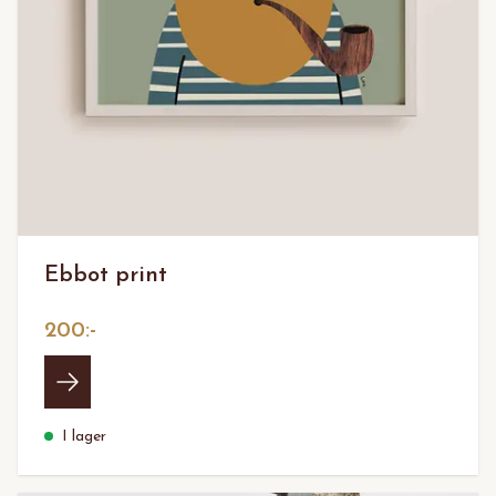
Ebbot print
200:-
I lager