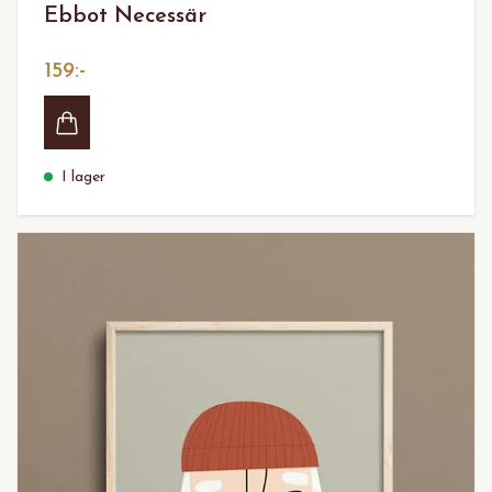
Ebbot Necessär
159:-
I lager