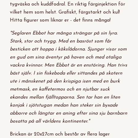
tygväska och kuddfodral. En riktig färginjektion för
vilket hem som helst. Grafiskt, färgstarkt och kul!
Hitta figurer som liknar er - det finns många!
"Seglaren Ebbot har många strängar på sin lyra.
Stark, stor och trygg. Med en basröst som får
besticken att hoppa i kökslådorna. Sjunger visor som
en gud om sina äventyr på haven och med otaliga
vackra kvinnor. Men Ebbot är en enstöring. Han trivs
bäst själv. I sin fiskeboda eller sittandes på skotern
ute i månskenet på den krispiga isen med en burk
metmask, en kaffetermos och en njutbar suck
ekandes mellan fjälltopparna. Sen tar han en liten
konjak i sjötstugan medan han steker sin byxade
abborre och längtar en aning efter sina sju barnbarn
bosatta på all världens kontinenter."
Brickan är 20x27cm och består av flera lager