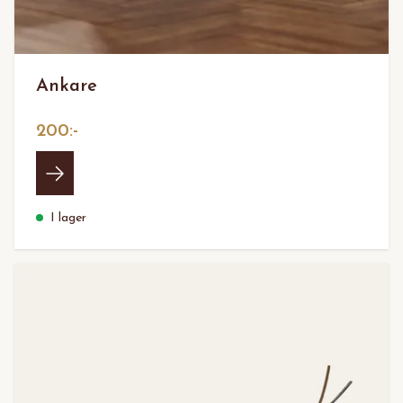
Ankare
200:-
I lager