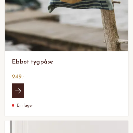
Ebbot tygpåse
249:-
Ej i lager