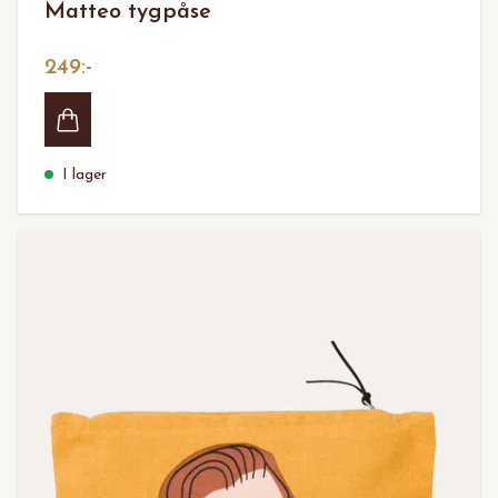
Matteo tygpåse
249:-
I lager