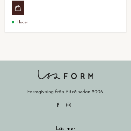
I lager
Formgivning från Piteå sedan 2006.
Läs mer