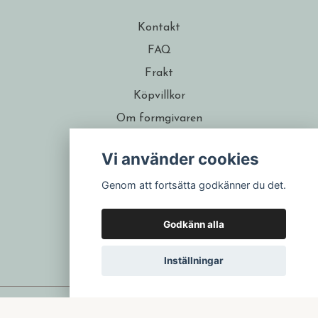
Kontakt
FAQ
Frakt
Köpvillkor
Om formgivaren
Återförsäljare
Vi använder cookies
Presentkort
Genom att fortsätta godkänner du det.
Godkänn alla
Inställningar
© 2026 Isa Form
–
Powered by Quickbutik