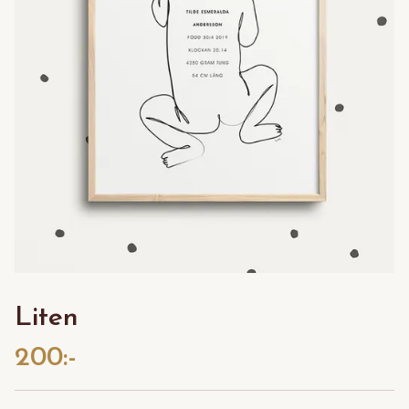
Liten
200:-