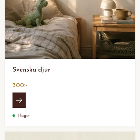
Svenska djur
300:-
I lager