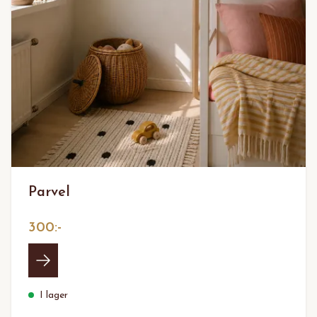
Parvel
300:-
I lager