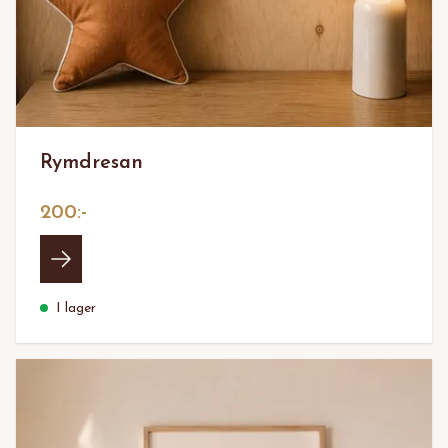
Rymdresan
200:-
I lager