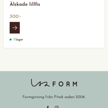
Älskade lillfis
300:-
I lager
Formgivning från Piteå sedan 2006.