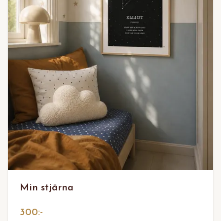
Min stjärna
300:-