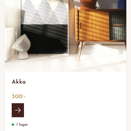
Akka
300:-
I lager