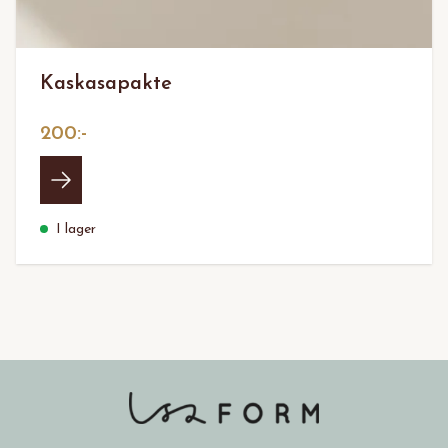
Kaskasapakte
200:-
I lager