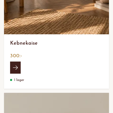
Kebnekaise
300:-
I lager