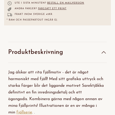
UTE I SISTA MINUTEN?
BESTÄLL EN MAILVERSION
ANDRA FÄRGER?
FÄRGSÄTT ETT PRINT
FRAKT INOM SVERIGE 45KR.
* RAM OCH PASSEPARTOUT INGÅR EJ.
Produktbeskrivning
Jag älskar att rita fjällmotiv - det är något
harmoniskt med fjäll! Med sitt grafiska uttryck och
starka färger blir det liggande motivet Sarektjåkka
definitivt en fin inredningsdetalj och ett
ögongodis.
Kombinera gärna med någon annan av
mina fjällprints! Illustrationen är en av många i
min
fjällserie
. .