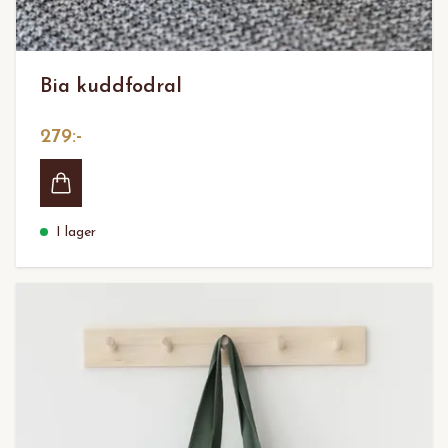
Bia kuddfodral
279:-
I lager