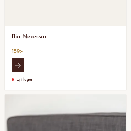
Bia Necessär
159:-
Ej i lager