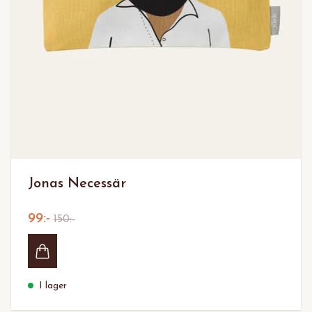
Jonas Necessär
99:-
150:-
I lager