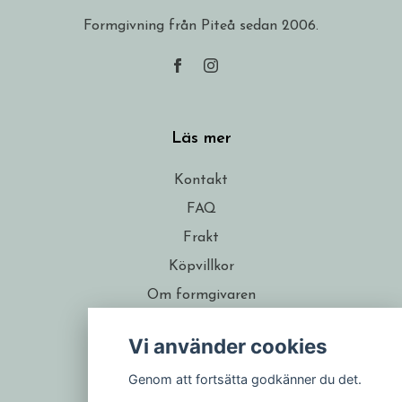
Formgivning från Piteå sedan 2006.
Läs mer
Kontakt
FAQ
Frakt
Köpvillkor
Om formgivaren
Återförsäljare
Vi använder cookies
Presentkort
Genom att fortsätta godkänner du det.