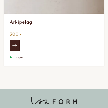
Arkipelag
300:-
I lager