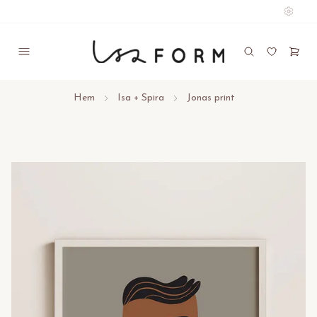
Hem
Isa + Spira
Jonas print