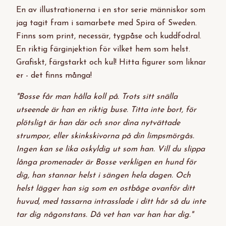
En av illustrationerna i en stor serie människor som
jag tagit fram i samarbete med Spira of Sweden.
Finns som print, necessär, tygpåse och kuddfodral.
En riktig färginjektion för vilket hem som helst.
Grafiskt, färgstarkt och kul! Hitta figurer som liknar
er - det finns många!
"Bosse får man hålla koll på. Trots sitt snälla
utseende är han en riktig buse. Titta inte bort, för
plötsligt är han där och snor dina nytvättade
strumpor, eller skinkskivorna på din limpsmörgås.
Ingen kan se lika oskyldig ut som han. Vill du slippa
långa promenader är Bosse verkligen en hund för
dig, han stannar helst i sängen hela dagen. Och
helst lägger han sig som en ostbåge ovanför ditt
huvud, med tassarna intrasslade i ditt hår så du inte
tar dig någonstans. Då vet han var han har dig."