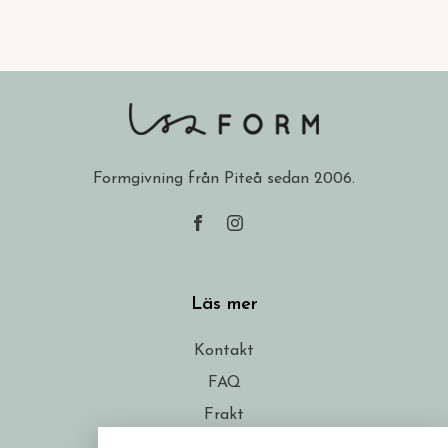
Formgivning från Piteå sedan 2006.
Läs mer
Kontakt
FAQ
Frakt
Köpvillkor