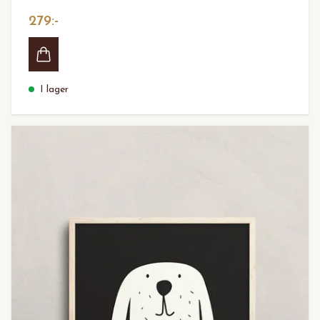
279:-
I lager