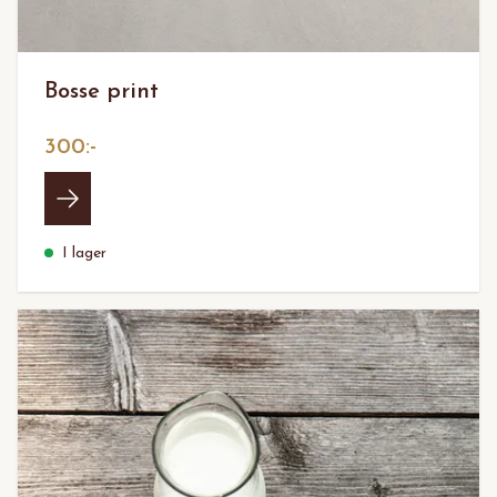
Bosse print
300:-
I lager