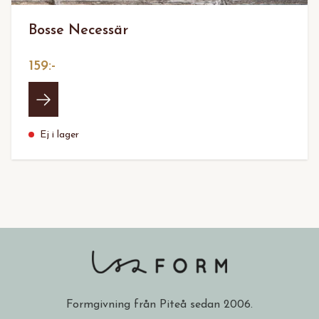
Bosse Necessär
159:-
Ej i lager
Formgivning från Piteå sedan 2006.