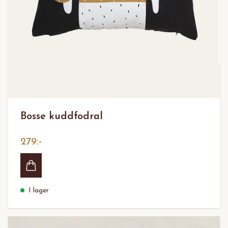
Bosse kuddfodral
279:-
I lager