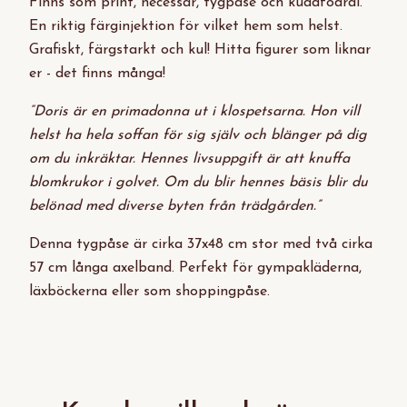
Finns som print, necessär, tygpåse och kuddfodral.
En riktig färginjektion för vilket hem som helst.
Grafiskt, färgstarkt och kul! Hitta figurer som liknar
er - det finns många!
”Doris är en primadonna ut i klospetsarna. Hon vill
helst ha hela soffan för sig själv och blänger på dig
om du inkräktar. Hennes livsuppgift är att knuffa
blomkrukor i golvet. Om du blir hennes bäsis blir du
belönad med diverse byten från trädgården.”
Denna tygpåse är cirka 37x48 cm stor med två cirka
57 cm långa axelband. Perfekt för gympakläderna,
läxböckerna eller som shoppingpåse.