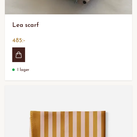
Lea scarf
485:-
I lager