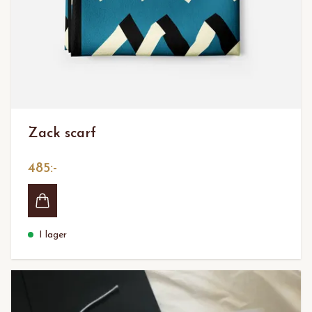
Zack scarf
485:-
I lager