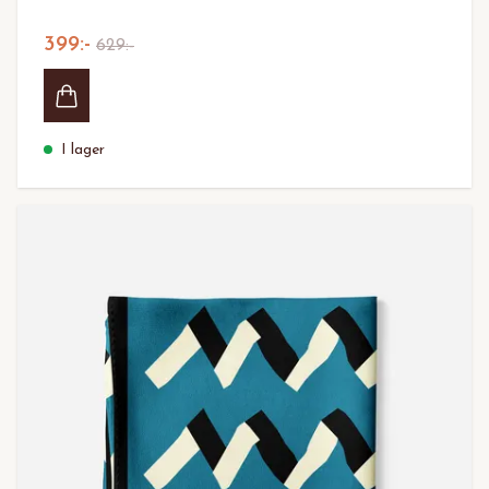
399:-
629:-
I lager