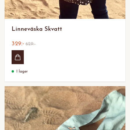
Linneväska Skvatt
329:-
629:-
I lager