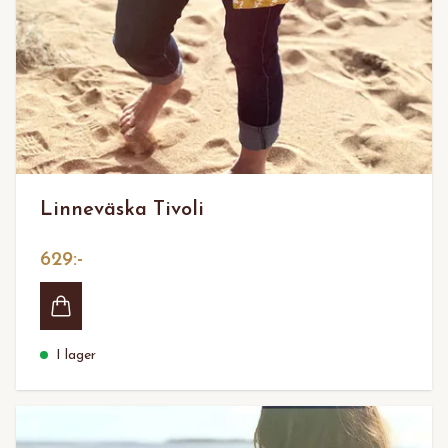
Linneväska Tivoli
629:-
I lager