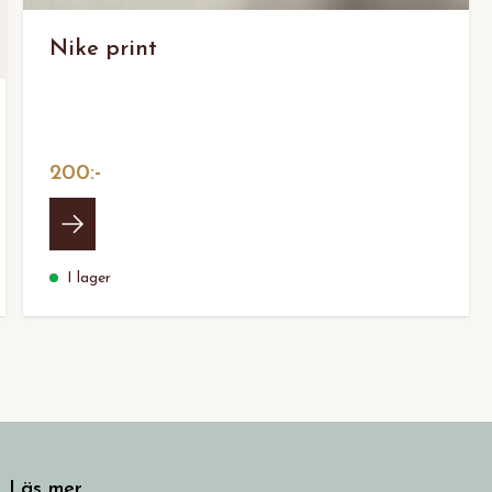
Nike print
200:-
I lager
Läs mer