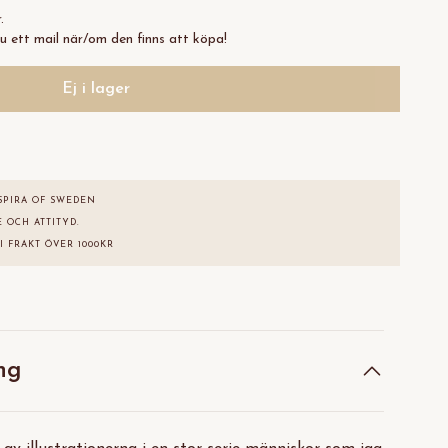
er.
u ett mail när/om den finns att köpa!
Ej i lager
SPIRA OF SWEDEN
 OCH ATTITYD.
I FRAKT ÖVER 1000KR
ng