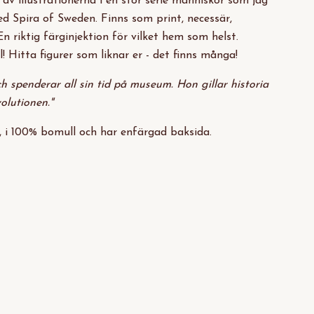
 av illustrationerna i en stor serie människor som jag
d Spira of Sweden. Finns som print, necessär,
n riktig färginjektion för vilket hem som helst.
l! Hitta figurer som liknar er - det finns många!
h spenderar all sin tid på museum. Hon gillar historia
olutionen."
 i 100% bomull och har enfärgad baksida.