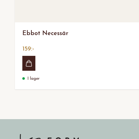
Ebbot Necessär
159:-
I lager