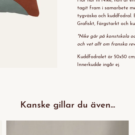
Här har ni Nike, hon är en
tagit fram i samarbete me
tygväska och kuddfodral. E
Grafiskt, färgstarkt och ku
"Nike går på konstskola oc
och vet allt om franska rev
Kuddfodralet är 50x50 cm,
Innerkudde ingår ej.
Kanske gillar du även...