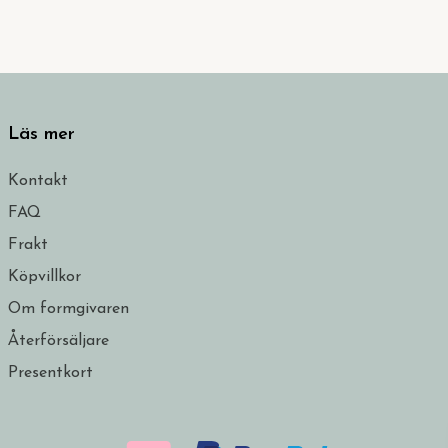
Läs mer
Kontakt
FAQ
Frakt
Köpvillkor
Om formgivaren
Återförsäljare
Presentkort