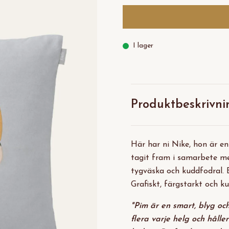
I lager
Produktbeskrivni
Här har ni Nike, hon är en
tagit fram i samarbete me
tygväska och kuddfodral. E
Grafiskt, färgstarkt och ku
"Pim är en smart, blyg och
flera varje helg och hålle