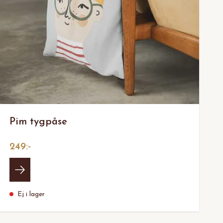
Pim tygpåse
249:-
Ej i lager