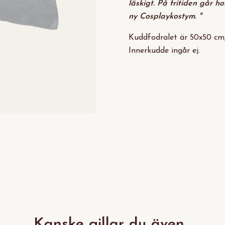
läskigt. På fritiden går 
ny Cosplaykostym.
"
Kuddfodralet är 50x50 cm,
Innerkudde ingår ej.
Kanske gillar du även...