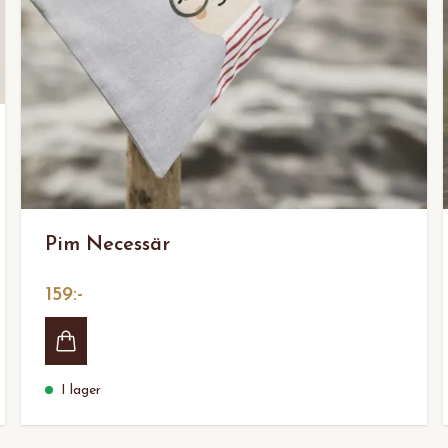
Pim Necessär
159:-
I lager