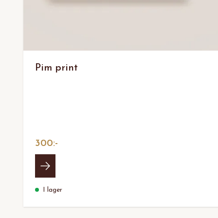
Pim print
300:-
I lager