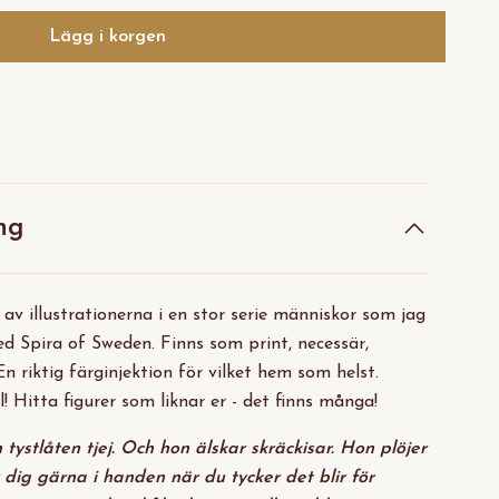
Lägg i korgen
ng
 av illustrationerna i en stor serie människor som jag
d Spira of Sweden. Finns som print, necessär,
n riktig färginjektion för vilket hem som helst.
l! Hitta figurer som liknar er - det finns många!
 tystlåten tjej. Och hon älskar skräckisar. Hon plöjer
r dig gärna i handen när du tycker det blir för