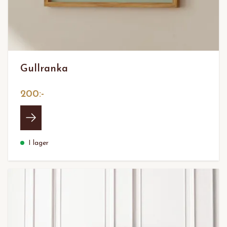
Gullranka
200:-
I lager