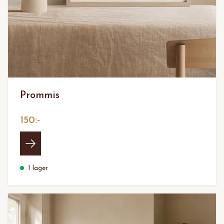
Prommis
150:-
I lager