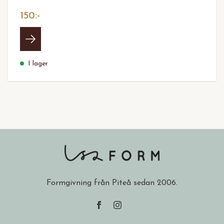
150:-
I lager
Formgivning från Piteå sedan 2006.