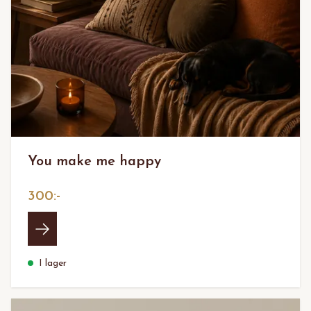
You make me happy
300:-
I lager