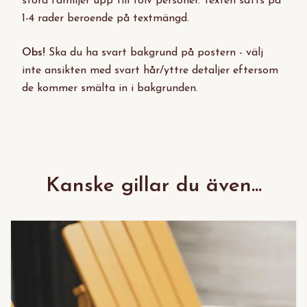
stora familjer upp till tolv personer. Texten sätts på
1-4 rader beroende på textmängd.
Obs!
Ska du ha svart bakgrund på postern - välj
inte ansikten med svart hår/yttre detaljer eftersom
de kommer smälta in i bakgrunden.
Kanske gillar du även...