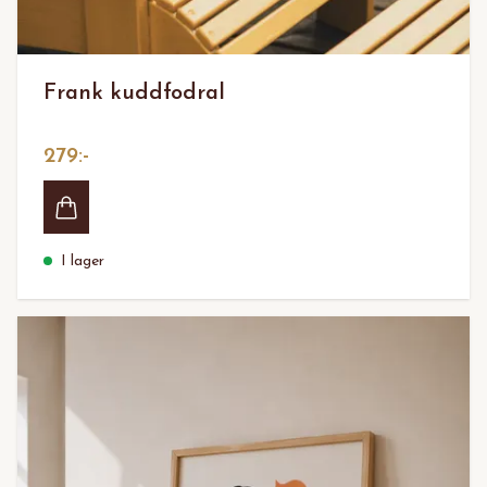
Frank kuddfodral
279:-
I lager