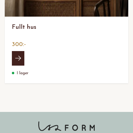
Fullt hus
300:-
I lager