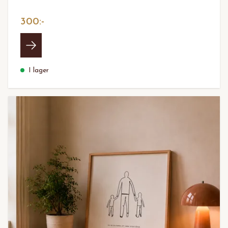
300:-
I lager