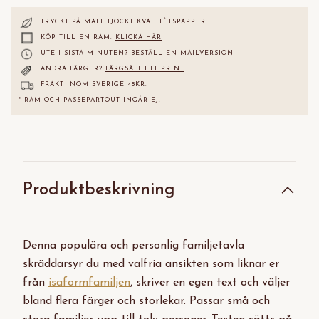
TRYCKT PÅ MATT TJOCKT KVALITÈTS
PAPPER.
KÖP TILL EN RAM.
KLICKA HÄR
UTE I SISTA MINUTEN?
BESTÄLL EN MAILVERSION
ANDRA FÄRGER?
FÄRGSÄTT ETT PRINT
FRAKT INOM SVERIGE 45KR.
* RAM OCH PASSEPARTOUT INGÅR EJ.
Produktbeskrivning
Denna populära och personlig familjetavla
skräddarsyr du med valfria ansikten som liknar er
från
isaformfamiljen
, skriver en egen text och väljer
bland flera färger och storlekar. Passar små och