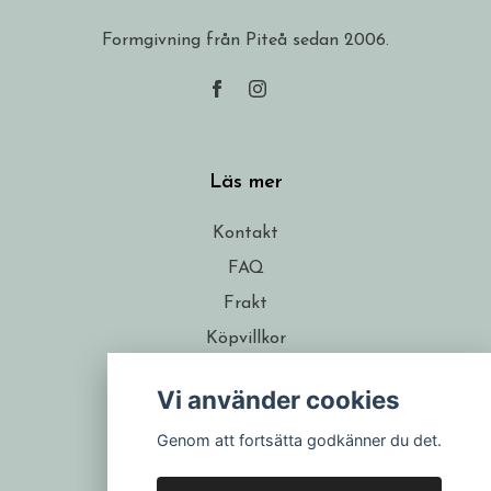
Formgivning från Piteå sedan 2006.
Läs mer
Kontakt
FAQ
Frakt
Köpvillkor
Om formgivaren
Vi använder cookies
Återförsäljare
Genom att fortsätta godkänner du det.
Presentkort