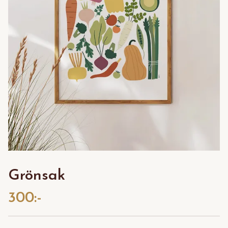
Grönsak
300:-