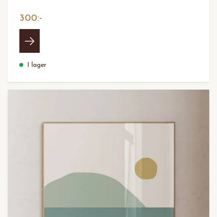
300:-
I lager