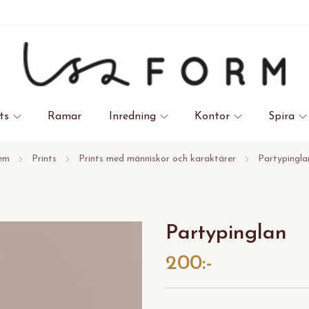
ts
Ramar
Inredning
Kontor
Spira
em
Prints
Prints med människor och karaktärer
Partypingla
Partypinglan
200:-