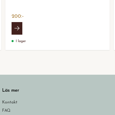
200:-
I lager
Läs mer
Kontakt
FAQ