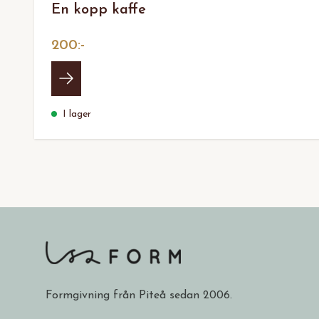
En kopp kaffe
200:-
I lager
Formgivning från Piteå sedan 2006.