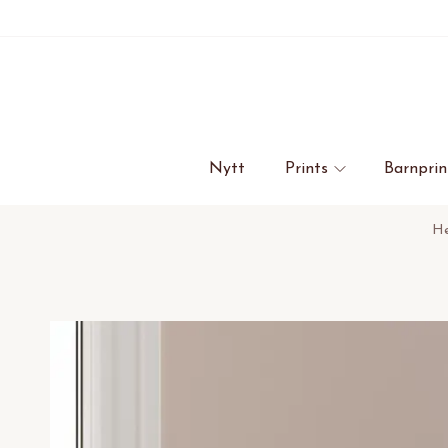
Nytt
Prints
Barnprin
H