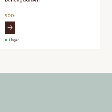
Ballongdansen
200:-
I lager