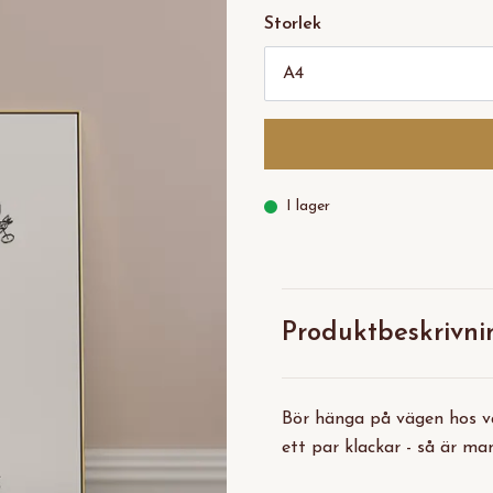
Storlek
I lager
Produktbeskrivni
Bör hänga på vägen hos var
ett par klackar - så är man