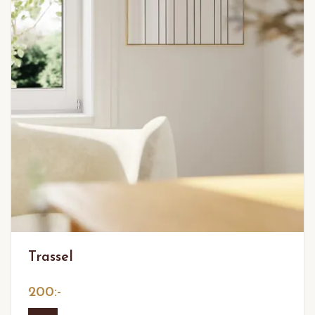
Trassel
200:-