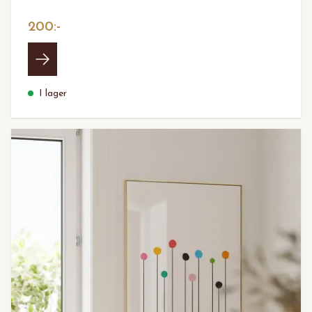
200:-
I lager