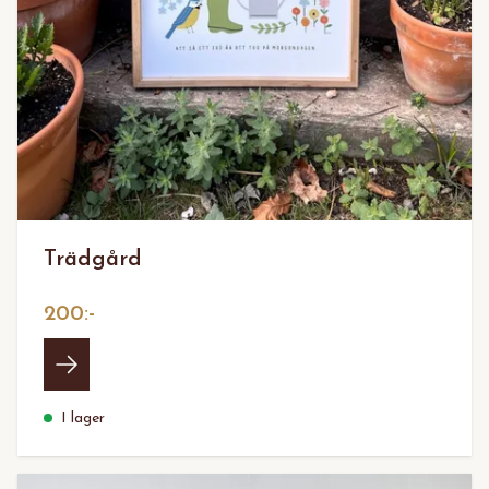
Trädgård
200:-
I lager