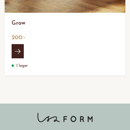
Grow
200:-
I lager