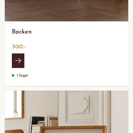
Backen
300:-
I lager