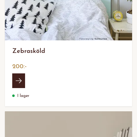
Zebrasköld
200:-
I lager