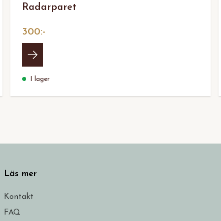
Radarparet
300:-
I lager
Läs mer
Kontakt
FAQ