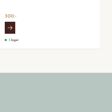
300:-
I lager