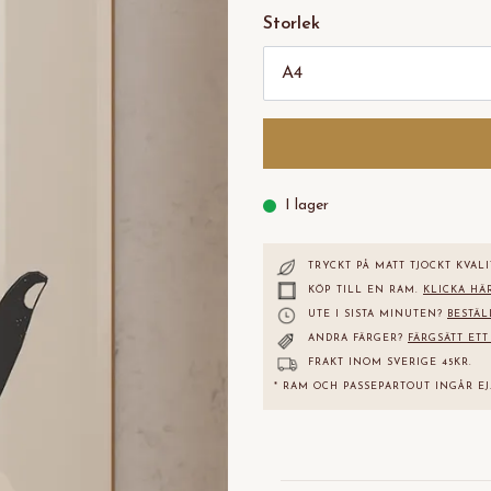
Storlek
I lager
TRYCKT PÅ MATT TJOCKT KVALI
KÖP TILL EN RAM.
KLICKA HÄ
UTE I SISTA MINUTEN?
BESTÄL
ANDRA FÄRGER?
FÄRGSÄTT ETT
FRAKT INOM SVERIGE 45KR.
* RAM OCH PASSEPARTOUT INGÅR EJ