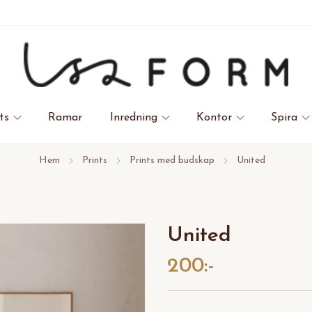
ts
Ramar
Inredning
Kontor
Spira
Hem
Prints
Prints med budskap
United
United
200:-