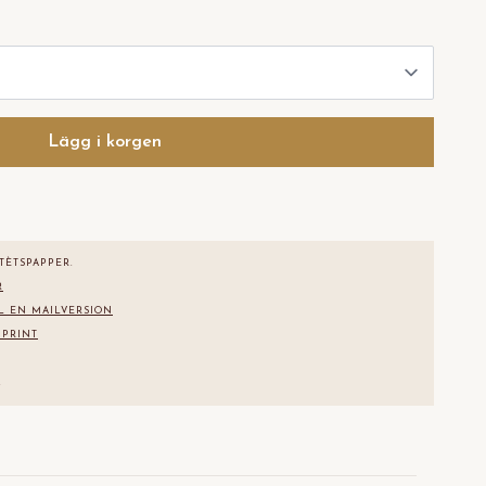
Lägg i korgen
TÈTS
PAPPER.
R
L EN MAILVERSION
 PRINT
.