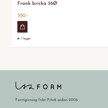
Frank bricka 36Ø
350:-
I lager
Formgivning från Piteå sedan 2006.