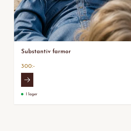
Substantiv farmor
300:-
I lager