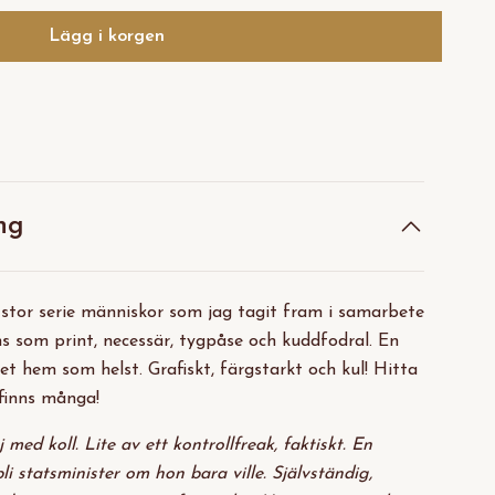
Lägg i korgen
ng
n stor serie människor som jag tagit fram i samarbete
s som print, necessär, tygpåse och kuddfodral. En
lket hem som helst. Grafiskt, färgstarkt och kul! Hitta
 finns många!
 med koll. Lite av ett kontrollfreak, faktiskt. En
li statsminister om hon bara ville. Sj
älvständig,