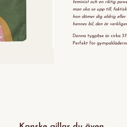
feminist och en riktig pow
man ska se upp till, faktisk
hon dömer dig aldrig eller 
hennes bil, den är verklige
Denna tygpåse är cirka 37
Perfekt för gympakläderna
Kanske gillar du även...