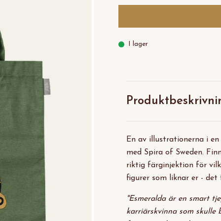
I lager
Produktbeskrivni
En av illustrationerna i e
med Spira of Sweden. Finn
riktig färginjektion för vi
figurer som liknar er - det
"Esmeralda är en smart tjej
karriärskvinna som skulle b