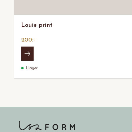
Louie print
200:-
I lager