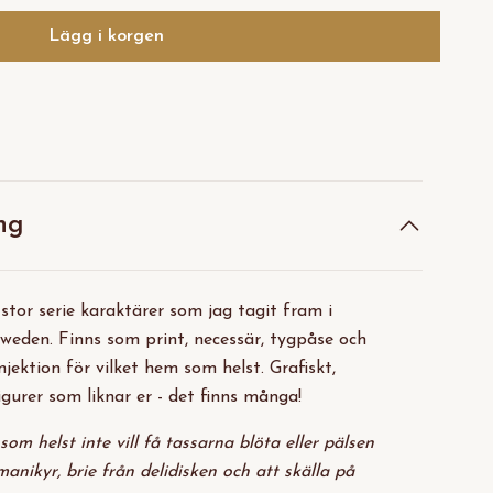
Lägg i korgen
ng
 stor serie karaktärer som jag tagit fram i
eden. Finns som print, necessär, tygpåse och
njektion för vilket hem som helst. Grafiskt,
igurer som liknar er - det finns många!
e som helst inte vill få tassarna blöta eller pälsen
manikyr, brie från delidisken och att skälla på