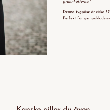
grannkatterna."
Denna tygpåse är cirka 37
Perfekt för gympakläderna
Kanske gillar du även...