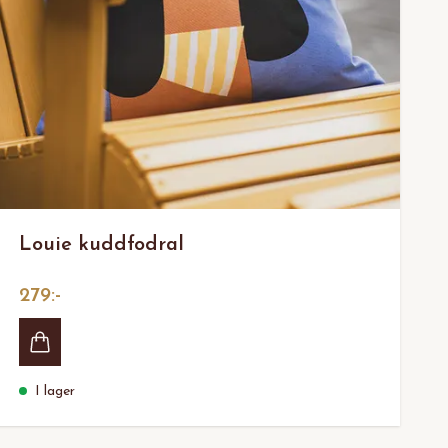
Louie kuddfodral
279:-
I lager