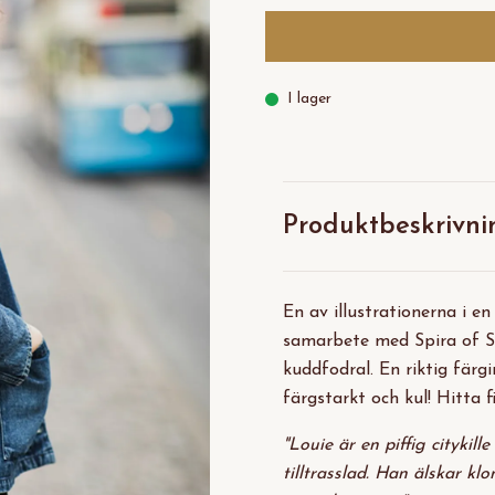
I lager
Produktbeskrivni
En av illustrationerna i en
samarbete med Spira of Sw
kuddfodral. En riktig färgi
färgstarkt och kul! Hitta f
"Louie är en piffig citykill
tilltrasslad. Han älskar klo