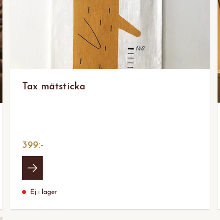
Tax mätsticka
399:-
Ej i lager