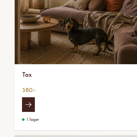
Tax
380:-
I lager