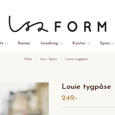
ts
Ramar
Inredning
Kontor
Spira
Hem
Isa + Spira
Louie tygpåse
Louie tygpåse
249:-