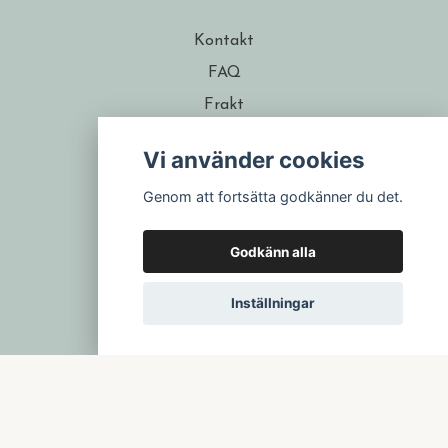
Kontakt
FAQ
Frakt
Köpvillkor
Vi använder cookies
Om formgivaren
Genom att fortsätta godkänner du det.
Återförsäljare
Presentkort
Godkänn alla
Inställningar
© 2026 Isa Form
–
Powered by Quickbutik