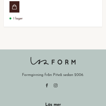
I lager
Formgivning från Piteå sedan 2006.
Läs mer