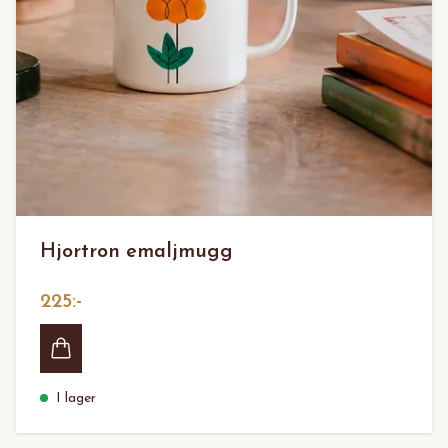
Hjortron emaljmugg
225:-
I lager