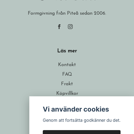
Formgivning från Piteå sedan 2006.
Läs mer
Kontakt
FAQ
Frakt
Köpvillkor
Om formgivaren
Vi använder cookies
Återförsäljare
Genom att fortsätta godkänner du det.
Presentkort