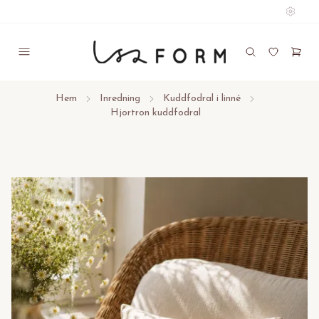
Hem
Inredning
Kuddfodral i linné
Hjortron kuddfodral