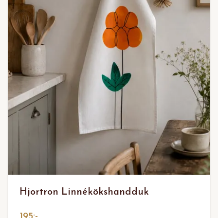
Hjortron Linnékökshandduk
195:-