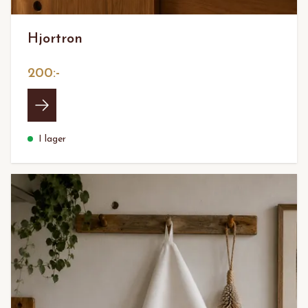
Hjortron
200:-
I lager