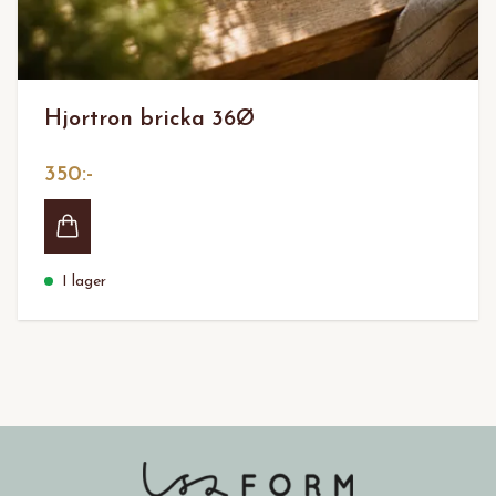
Hjortron bricka 36Ø
350:-
I lager