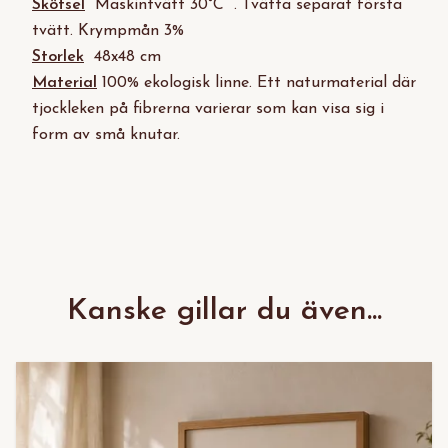
Skötsel
Maskintvätt 30°C . Tvätta separat första
tvätt. Krympmån 3%
Storlek
48x48 cm
Material
100% ekologisk linne. Ett naturmaterial där
tjockleken på fibrerna varierar som kan visa sig i
form av små knutar.
Kanske gillar du även...