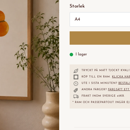
Storlek
I lager
TRYCKT PÅ MATT TJOCKT KVALI
KÖP TILL EN RAM.
KLICKA HÄ
UTE I SISTA MINUTEN?
BESTÄL
ANDRA FÄRGER?
FÄRGSÄTT ETT
FRAKT INOM SVERIGE 45KR.
* RAM OCH PASSEPARTOUT INGÅR EJ