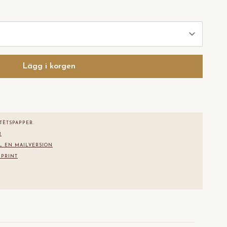
Lägg i korgen
TÈTS
PAPPER.
R
L EN MAILVERSION
 PRINT
.