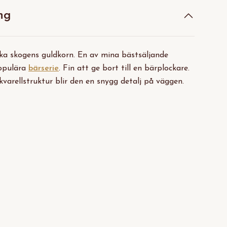
ng
ska skogens guldkorn. En av mina bästsäljande
populära
bärserie
. Fin att ge bort till en bärplockare.
varellstruktur blir den en snygg detalj på väggen.