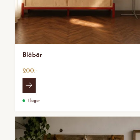
Blåbär
200:-
I lager