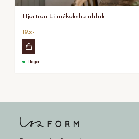
Hjortron Linnékökshandduk
195:-
I lager