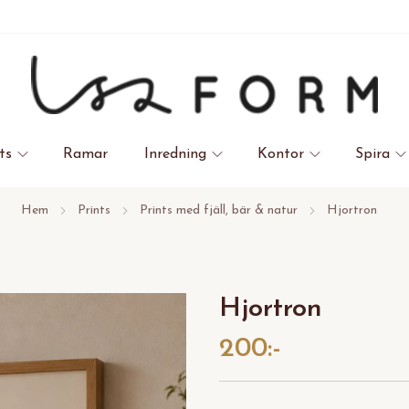
ts
Ramar
Inredning
Kontor
Spira
Hem
Prints
Prints med fjäll, bär & natur
Hjortron
Hjortron
200:-