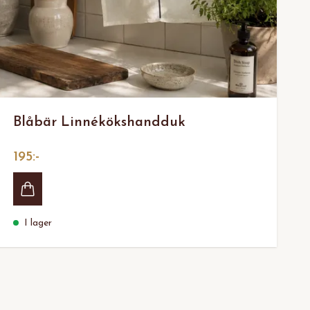
Blåbär Linnékökshandduk
195:-
I lager