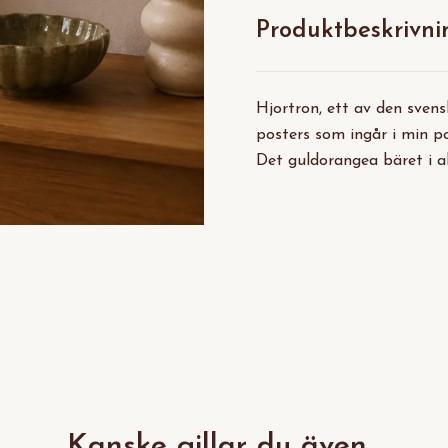
Produktbeskrivni
Hjortron, ett av den sven
posters som ingår i min 
Det guldorangea bäret i ak
Kanske gillar du även...