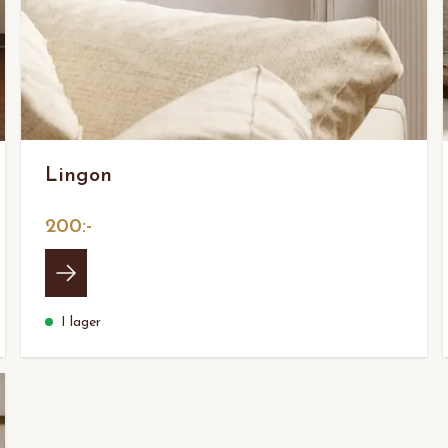
Lingon
200:-
I lager