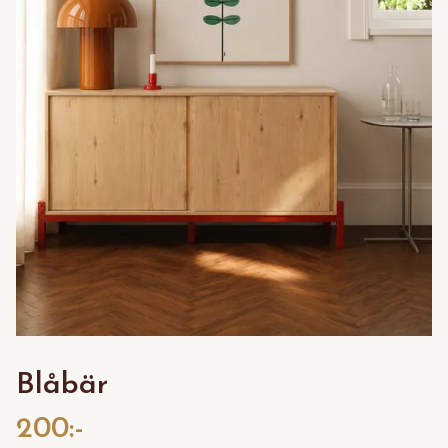
Blåbär
200:-