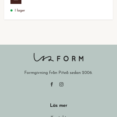
I lager
Formgivning från Piteå sedan 2006.
Läs mer