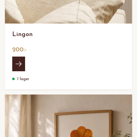
Lingon
200:-
I lager