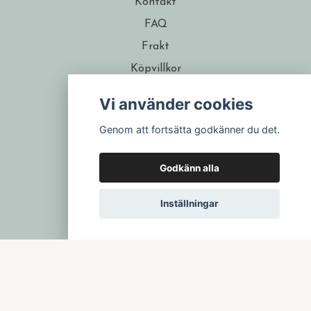
Kontakt
FAQ
Frakt
Köpvillkor
Om formgivaren
Vi använder cookies
Återförsäljare
Genom att fortsätta godkänner du det.
Presentkort
Godkänn alla
Inställningar
© 2026 Isa Form
–
Powered by Quickbutik