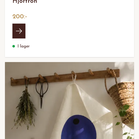
Hjortron
200:-
I lager