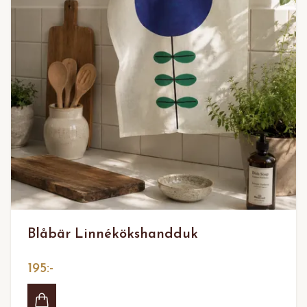
Blåbär Linnékökshandduk
195:-