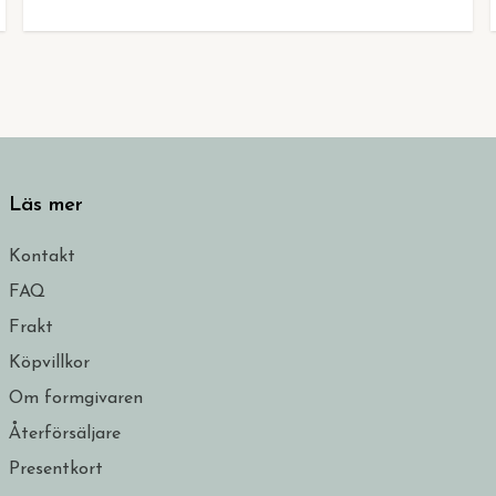
Läs mer
Kontakt
FAQ
Frakt
Köpvillkor
Om formgivaren
Återförsäljare
Presentkort