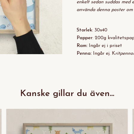
enkelt sedan suddas med en
använda denna poster om
Storlek
: 30x40
Papper
: 200g kvalitetspa
Ram:
Ingår ej i priset
Penna:
Ingår ej. K
ritpenno
Kanske gillar du även...