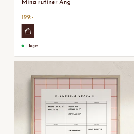
Mina rutiner Äng
199:-
I lager