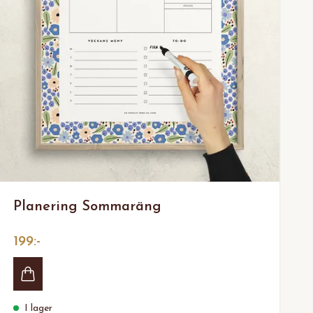
Planering Sommaräng
199:-
I lager