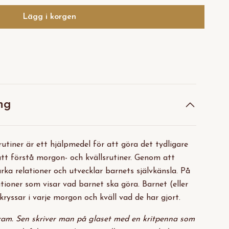
Lägg i korgen
ng
utiner är ett hjälpmedel för att göra det tydligare
att förstå morgon- och kvällsrutiner. Genom att
ka relationer och utvecklar barnets självkänsla. På
ationer som visar vad barnet ska göra. Barnet (eller
kryssar i varje morgon och kväll vad de har gjort.
 ram. Sen skriver man på glaset med en kritpenna som