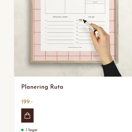
Planering Ruta
199:-
I lager