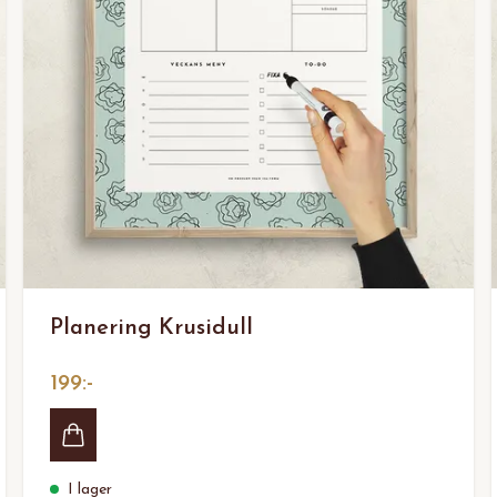
Planering Krusidull
199:-
I lager