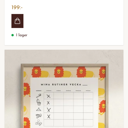
199:-
I lager