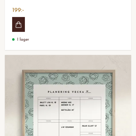
199:-
I lager