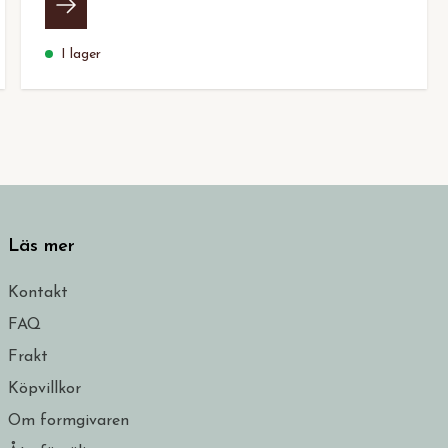
I lager
Läs mer
Kontakt
FAQ
Frakt
Köpvillkor
Om formgivaren