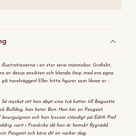
.
ng
illustrationerna i en stor serie människor. Grafiskt,
lera av dessa ansikten och blanda ihop med era egna
 på tavelväggen! Eller hitta figurer som liknar er -
. Så mycket att hon döpt sina två katter till Baguette
nsk Bulldog, han heter Bon. Hon kör en Peugeot,
 bourguignon och hon lyssnar ständigt på Édith Piaf.
aldrig varit i Frankrike då hon är hemskt flygrädd,
sin Peugeot och köra dit en vacker dag,