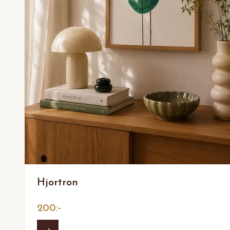
Hjortron
200:-