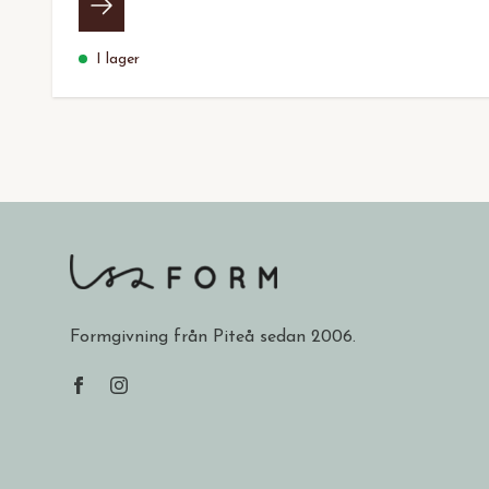
I lager
Formgivning från Piteå sedan 2006.