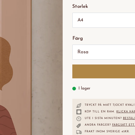
Storlek
Färg
I lager
TRYCKT PÅ MATT TJOCKT KVALI
KÖP TILL EN RAM.
KLICKA HÄ
UTE I SISTA MINUTEN?
BESTÄL
ANDRA FÄRGER?
FÄRGSÄTT ETT
FRAKT INOM SVERIGE 45KR.