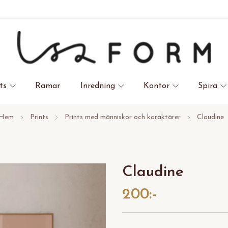
ts
Ramar
Inredning
Kontor
Spira
Hem
Prints
Prints med människor och karaktärer
Claudine
Claudine
200:-