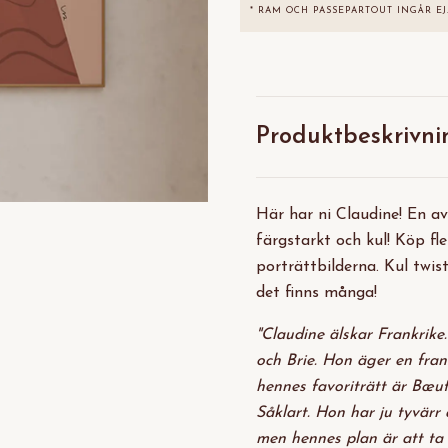
* RAM OCH PASSEPARTOUT INGÅR EJ
Produktbeskrivni
Här har ni Claudine! En av 
färgstarkt och kul! Köp f
porträttbilderna. Kul twist
det finns många!
"Claudine älskar Frankrike
och Brie. Hon äger en fra
hennes favoriträtt är Bœuf
Såklart. Hon har ju tyvärr 
men hennes plan är att ta 