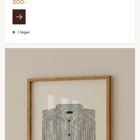
200:-
I lager