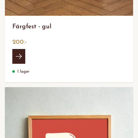
Färgfest - gul
200:-
I lager