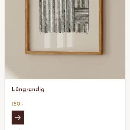
Långrandig
150:-